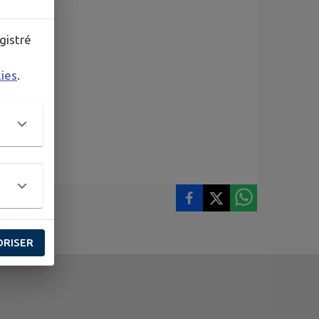
gistré
kies
.
ORISER