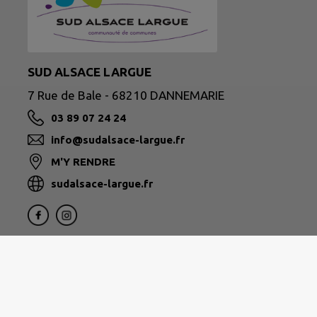
SUD ALSACE LARGUE
7 Rue de Bale - 68210 DANNEMARIE
03 89 07 24 24
info@sudalsace-largue.fr
M'Y RENDRE
sudalsace-largue.fr