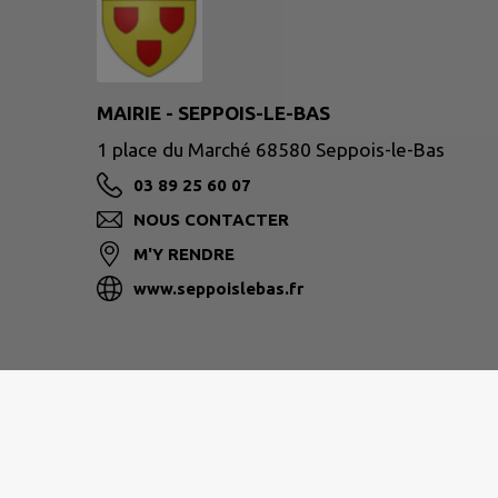
MAIRIE - SEPPOIS-LE-BAS
1 place du Marché 68580 Seppois-le-Bas
03 89 25 60 07
NOUS CONTACTER
M'Y RENDRE
www.seppoislebas.fr
Nous contacter