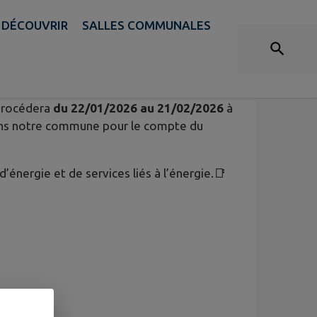
DÉCOUVRIR
SALLES COMMUNALES
SSEUR ENGIE
rocédera
du 22/01/2026 au 21/02/2026
à
ns notre commune pour le compte du
’énergie et de services liés à l’énergie.📑