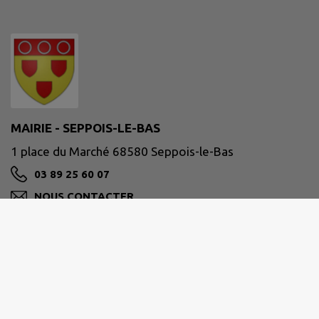
MAIRIE - SEPPOIS-LE-BAS
1 place du Marché 68580 Seppois-le-Bas
03 89 25 60 07
NOUS CONTACTER
M'Y RENDRE
www.seppoislebas.fr