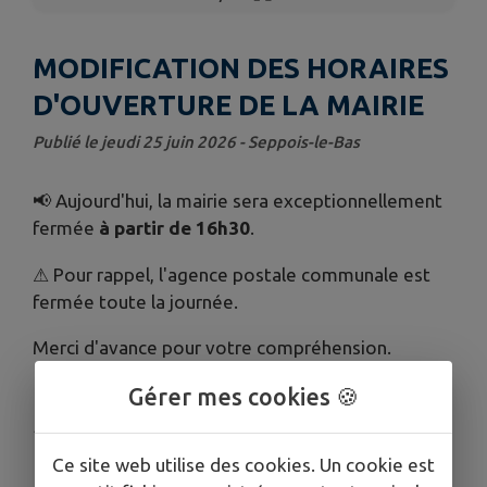
MODIFICATION DES HORAIRES
D'OUVERTURE DE LA MAIRIE
Publié le jeudi 25 juin 2026 - Seppois-le-Bas
📢 Aujourd'hui, la mairie sera exceptionnellement
fermée
à partir de 16h30
.
⚠ Pour rappel, l'agence postale communale est
fermée toute la journée.
Merci d'avance pour votre compréhension.
Gérer mes cookies 🍪
Publié par Mairie de Seppois le Bas
Ce site web utilise des cookies. Un cookie est