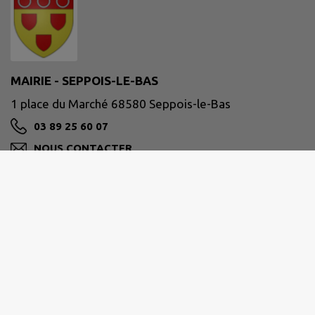
MAIRIE - SEPPOIS-LE-BAS
1 place du Marché 68580 Seppois-le-Bas
03 89 25 60 07
NOUS CONTACTER
M'Y RENDRE
www.seppoislebas.fr