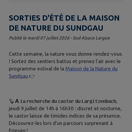
SORTIES D'ÉTÉ DE LA MAISON
DE NATURE DU SUNDGAU
Publié le mardi 07 juillet 2026 - Sud Alsace Largue
Cette semaine, la nature vous donne rendez-vous
! Sortez des sentiers battus et prenez l'air avec le
programme estival de la
Maison de la Nature du
Sundgau
👉
🦫 𝗔̀ 𝗹𝗮 𝗿𝗲𝗰𝗵𝗲𝗿𝗰𝗵𝗲 𝗱𝘂 𝗰𝗮𝘀𝘁𝗼𝗿 𝗱𝘂 𝗟𝗮𝗿𝗴𝗶𝘁𝘇𝗲𝗻𝗯𝗮𝗰𝗵,
jeudi 9 juillet de 14h à 16h30 : discret et nocturne,
le castor laisse de timides indices de sa présence.
Découvrez-les lors d’un parcours surprenant à
Friesen !