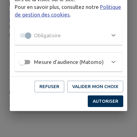
la
Communauté de Communes Sundgau
, l'
Office
Pour en savoir plus, consultez notre
Politique
de Tourisme du Sundgau, Sud Alsace
, la
Caf du
de gestion des cookies
.
Haut-Rhin
et la
Région Grand Est
, soutenu par
l'
Agence de l'eau Rhin-Meuse
et la Collectivité
Européenne d'Alsace
Toute l'Alsace
.
Obligatoire
Mesure d'audience (Matomo)
Publié par CCSAL
REFUSER
VALIDER MON CHOIX
PLUS D'INFORMATIONS
https://www.maison-nature-sundgau.org/grand-public/
AUTORISER
https://www.maison-nature-sundgau.org/