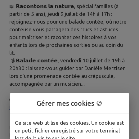
📖 𝗥𝗮𝗰𝗼𝗻𝘁𝗼𝗻𝘀 𝗹𝗮 𝗻𝗮𝘁𝘂𝗿𝗲, spécial familles (à
partir de 5 ans), jeudi 9 juillet de 14h à 17h :
rejoignez-nous pour une balade contée, où notre
conteuse vous partagera des trucs et astuces
pour maîtriser et raconter ces histoires à vos
enfants lors de prochaines sorties ou au coin du
lit.
🧚𝗕𝗮𝗹𝗮𝗱𝗲 𝗰𝗼𝗻𝘁𝗲́𝗲, vendredi 10 juillet de 19h à
20h30 : laissez-vous guider par Danièle Merzisen
lors d’une promenade contée au crépuscule,
accompagnée par un musicien...
👉 I
nscription obligatoire :
https://www.maison-
Gérer mes cookies 🍪
nature-sundgau.org/grand-public/
Ce site web utilise des cookies. Un cookie est
Un programme estival en partenariat avec
un petit fichier enregistré sur votre terminal
la
Communauté de communes Sud Alsace Largue
,
lors de la visite sur le site.