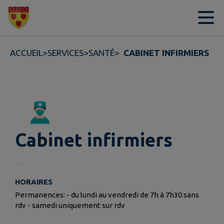
Contenu
Menu
Recherche
Pied de page
ACCUEIL
>
SERVICES
>
SANTÉ
>
CABINET INFIRMIERS
Cabinet infirmiers
HORAIRES
Permanences: - du lundi au vendredi de 7h à 7h30 sans
rdv - samedi uniquement sur rdv