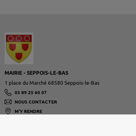
MAIRIE - SEPPOIS-LE-BAS
1 place du Marché 68580 Seppois-le-Bas
03 89 25 60 07
NOUS CONTACTER
M'Y RENDRE
www.seppoislebas.fr